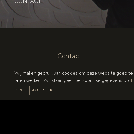
CONTACT
Contact
Artisan Stucco &
Wij maken gebruik van cookies om deze website goed te
Ceramics is gevestigd in
laten werken. Wij slaan geen persoonlijke gegevens op.
L
Den Haag.
meer
ACCEPTEER
Neem contact met ons
op, vertel ons over uw
project en ontdek de
vele mogelijkheden van
ons unieke kalkstucwerk.